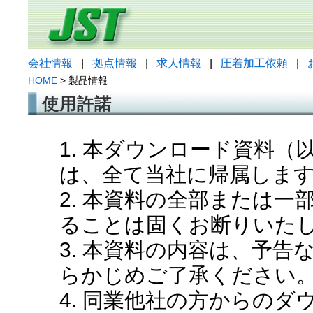
会社情報
|
拠点情報
|
求人情報
|
圧着加工依頼
|
HOME
> 製品情報
使用許諾
1. 本ダウンロード資料
は、全て当社に帰属しま
2. 本資料の全部または
ることは固くお断りいた
3. 本資料の内容は、予
らかじめご了承ください
4. 同業他社の方からの