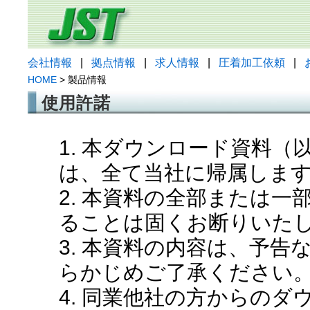
会社情報
|
拠点情報
|
求人情報
|
圧着加工依頼
|
HOME
> 製品情報
使用許諾
1. 本ダウンロード資料
は、全て当社に帰属しま
2. 本資料の全部または
ることは固くお断りいた
3. 本資料の内容は、予
らかじめご了承ください
4. 同業他社の方からの