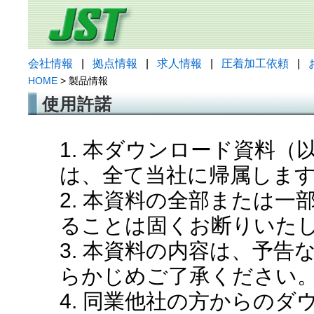
会社情報
|
拠点情報
|
求人情報
|
圧着加工依頼
|
HOME
> 製品情報
使用許諾
1. 本ダウンロード資料
は、全て当社に帰属しま
2. 本資料の全部または
ることは固くお断りいた
3. 本資料の内容は、予
らかじめご了承ください
4. 同業他社の方からの