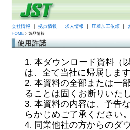
会社情報
|
拠点情報
|
求人情報
|
圧着加工依頼
|
HOME
> 製品情報
使用許諾
1. 本ダウンロード資料
は、全て当社に帰属しま
2. 本資料の全部または
ることは固くお断りいた
3. 本資料の内容は、予
らかじめご了承ください
4. 同業他社の方からの