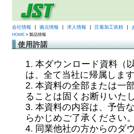
会社情報
|
拠点情報
|
求人情報
|
圧着加工依頼
|
HOME
> 製品情報
使用許諾
1. 本ダウンロード資料
は、全て当社に帰属しま
2. 本資料の全部または
ることは固くお断りいた
3. 本資料の内容は、予
らかじめご了承ください
4. 同業他社の方からの