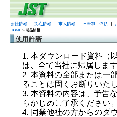
会社情報
|
拠点情報
|
求人情報
|
圧着加工依頼
|
HOME
> 製品情報
使用許諾
1. 本ダウンロード資料
は、全て当社に帰属しま
2. 本資料の全部または
ることは固くお断りいた
3. 本資料の内容は、予
らかじめご了承ください
4. 同業他社の方からの