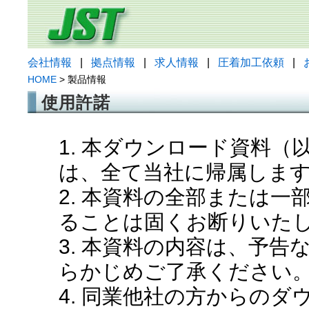
会社情報
|
拠点情報
|
求人情報
|
圧着加工依頼
|
HOME
> 製品情報
使用許諾
1. 本ダウンロード資料
は、全て当社に帰属しま
2. 本資料の全部または
ることは固くお断りいた
3. 本資料の内容は、予
らかじめご了承ください
4. 同業他社の方からの