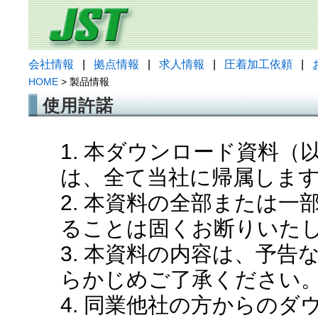
会社情報
|
拠点情報
|
求人情報
|
圧着加工依頼
|
HOME
> 製品情報
使用許諾
1. 本ダウンロード資料
は、全て当社に帰属しま
2. 本資料の全部または
ることは固くお断りいた
3. 本資料の内容は、予
らかじめご了承ください
4. 同業他社の方からの