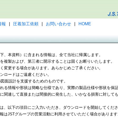
情報
|
圧着加工依頼
|
お問い合わせ
|
HOME
（以下、本資料）に含まれる情報は、全て当社に帰属します。
一部を複製および、第三者に開示することは固くお断りいたします。
告なく変更する場合があります。あらかじめご了承ください。
ウンロードはご遠慮ください。
様の図面設計を支援するためのものです。
れる情報や形状は簡略な仕様であり、実際の製品仕様や形状を保証
に関連して直接または間接的に発生した、いかなる損害に対しても
は、以下の項目にご入力いただき、ダウンロードを開始してくだ
報はJSTグループの営業活動に利用させていただく場合があります