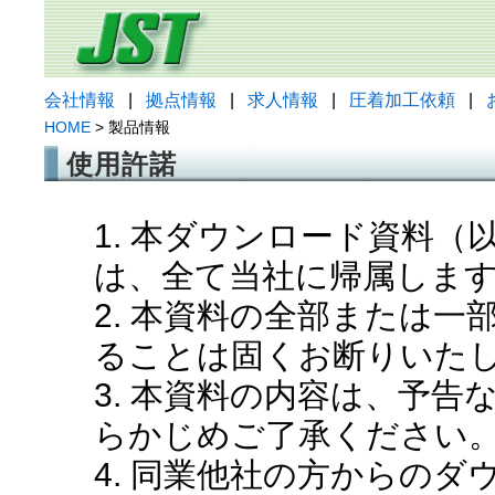
会社情報
|
拠点情報
|
求人情報
|
圧着加工依頼
|
HOME
> 製品情報
使用許諾
1. 本ダウンロード資料
は、全て当社に帰属しま
2. 本資料の全部または
ることは固くお断りいた
3. 本資料の内容は、予
らかじめご了承ください
4. 同業他社の方からの