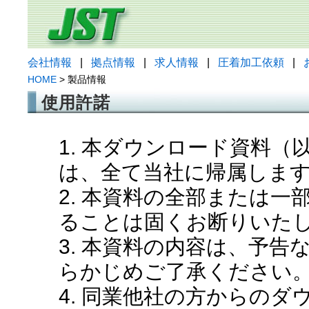
会社情報
|
拠点情報
|
求人情報
|
圧着加工依頼
|
HOME
> 製品情報
使用許諾
1. 本ダウンロード資料
は、全て当社に帰属しま
2. 本資料の全部または
ることは固くお断りいた
3. 本資料の内容は、予
らかじめご了承ください
4. 同業他社の方からの