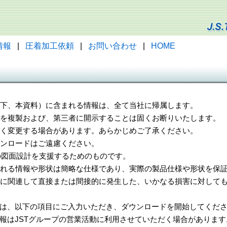
情報
|
圧着加工依頼
|
お問い合わせ
|
HOME
（以下、本資料）に含まれる情報は、全て当社に帰属します。
一部を複製および、第三者に開示することは固くお断りいたします。
告なく変更する場合があります。あらかじめご了承ください。
ウンロードはご遠慮ください。
様の図面設計を支援するためのものです。
れる情報や形状は簡略な仕様であり、実際の製品仕様や形状を保証
に関連して直接または間接的に発生した、いかなる損害に対しても
は、以下の項目にご入力いただき、ダウンロードを開始してくだ
報はJSTグループの営業活動に利用させていただく場合があります