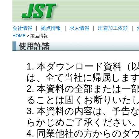
会社情報
|
拠点情報
|
求人情報
|
圧着加工依頼
|
HOME
> 製品情報
使用許諾
1. 本ダウンロード資料
は、全て当社に帰属しま
2. 本資料の全部または
ることは固くお断りいた
3. 本資料の内容は、予
らかじめご了承ください
4. 同業他社の方からの