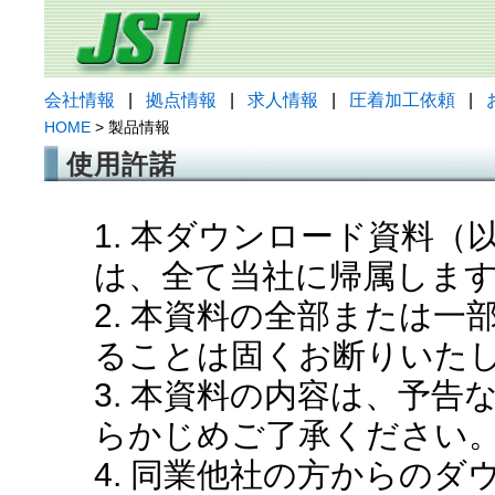
会社情報
|
拠点情報
|
求人情報
|
圧着加工依頼
|
HOME
> 製品情報
使用許諾
1. 本ダウンロード資料
は、全て当社に帰属しま
2. 本資料の全部または
ることは固くお断りいた
3. 本資料の内容は、予
らかじめご了承ください
4. 同業他社の方からの