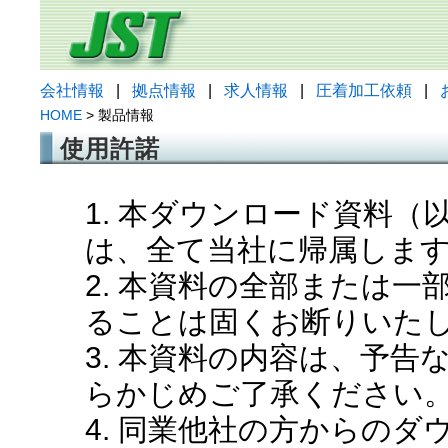
会社情報
|
拠点情報
|
求人情報
|
圧着加工依頼
|
HOME
> 製品情報
使用許諾
1. 本ダウンロード資料
は、全て当社に帰属しま
2. 本資料の全部または
ることは固くお断りいた
3. 本資料の内容は、予
らかじめご了承ください
4. 同業他社の方からの