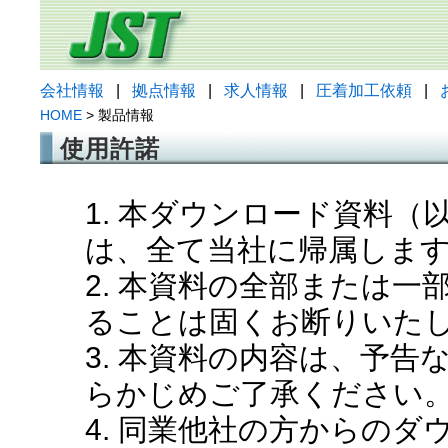
会社情報
|
拠点情報
|
求人情報
|
圧着加工依頼
|
HOME
> 製品情報
使用許諾
1. 本ダウンロード資料
は、全て当社に帰属しま
2. 本資料の全部または
ることは固くお断りいた
3. 本資料の内容は、予
らかじめご了承ください
4. 同業他社の方からの