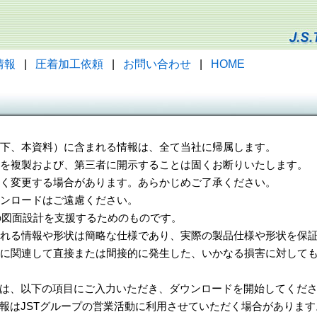
情報
|
圧着加工依頼
|
お問い合わせ
|
HOME
（以下、本資料）に含まれる情報は、全て当社に帰属します。
一部を複製および、第三者に開示することは固くお断りいたします。
告なく変更する場合があります。あらかじめご了承ください。
ウンロードはご遠慮ください。
様の図面設計を支援するためのものです。
れる情報や形状は簡略な仕様であり、実際の製品仕様や形状を保証
に関連して直接または間接的に発生した、いかなる損害に対しても
は、以下の項目にご入力いただき、ダウンロードを開始してくだ
報はJSTグループの営業活動に利用させていただく場合があります