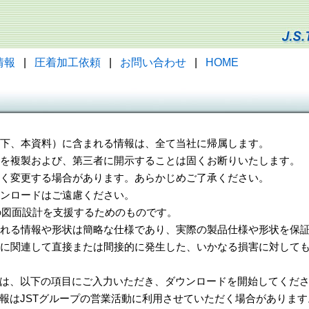
情報
|
圧着加工依頼
|
お問い合わせ
|
HOME
（以下、本資料）に含まれる情報は、全て当社に帰属します。
一部を複製および、第三者に開示することは固くお断りいたします。
告なく変更する場合があります。あらかじめご了承ください。
ウンロードはご遠慮ください。
様の図面設計を支援するためのものです。
れる情報や形状は簡略な仕様であり、実際の製品仕様や形状を保証
に関連して直接または間接的に発生した、いかなる損害に対しても
は、以下の項目にご入力いただき、ダウンロードを開始してくだ
報はJSTグループの営業活動に利用させていただく場合があります