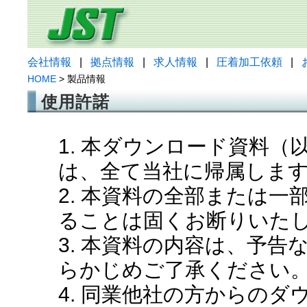
会社情報
|
拠点情報
|
求人情報
|
圧着加工依頼
|
HOME
> 製品情報
使用許諾
1. 本ダウンロード資料
は、全て当社に帰属しま
2. 本資料の全部または
ることは固くお断りいた
3. 本資料の内容は、予
らかじめご了承ください
4. 同業他社の方からの