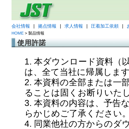
会社情報
|
拠点情報
|
求人情報
|
圧着加工依頼
|
HOME
> 製品情報
使用許諾
1. 本ダウンロード資料
は、全て当社に帰属しま
2. 本資料の全部または
ることは固くお断りいた
3. 本資料の内容は、予
らかじめご了承ください
4. 同業他社の方からの