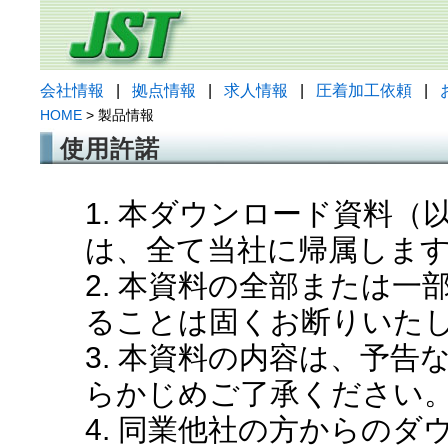
会社情報
|
拠点情報
|
求人情報
|
圧着加工依頼
|
HOME
> 製品情報
使用許諾
1. 本ダウンロード資料
は、全て当社に帰属しま
2. 本資料の全部または
ることは固くお断りいた
3. 本資料の内容は、予
らかじめご了承ください
4. 同業他社の方からの