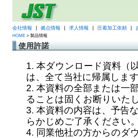
会社情報
|
拠点情報
|
求人情報
|
圧着加工依頼
|
HOME
> 製品情報
使用許諾
1. 本ダウンロード資料
は、全て当社に帰属しま
2. 本資料の全部または
ることは固くお断りいた
3. 本資料の内容は、予
らかじめご了承ください
4. 同業他社の方からの