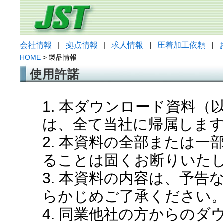
会社情報
|
拠点情報
|
求人情報
|
圧着加工依頼
|
HOME
> 製品情報
使用許諾
1. 本ダウンロード資料
は、全て当社に帰属しま
2. 本資料の全部または
ることは固くお断りいた
3. 本資料の内容は、予
らかじめご了承ください
4. 同業他社の方からの