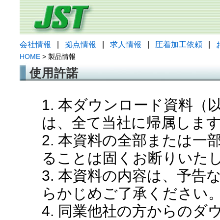
会社情報
|
拠点情報
|
求人情報
|
圧着加工依頼
|
HOME
> 製品情報
使用許諾
1. 本ダウンロード資料
は、全て当社に帰属しま
2. 本資料の全部または
ることは固くお断りいた
3. 本資料の内容は、予
らかじめご了承ください
4. 同業他社の方からの