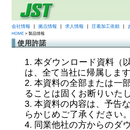
会社情報
|
拠点情報
|
求人情報
|
圧着加工依頼
|
HOME
> 製品情報
使用許諾
1. 本ダウンロード資料
は、全て当社に帰属しま
2. 本資料の全部または
ることは固くお断りいた
3. 本資料の内容は、予
らかじめご了承ください
4. 同業他社の方からの