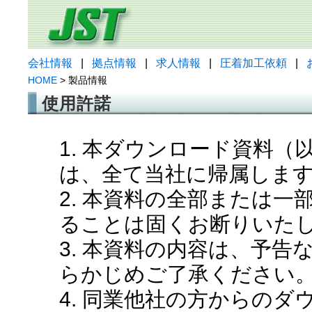
会社情報
|
拠点情報
|
求人情報
|
圧着加工依頼
|
HOME
> 製品情報
使用許諾
1. 本ダウンロード資料
は、全て当社に帰属しま
2. 本資料の全部または
ることは固くお断りいた
3. 本資料の内容は、予
らかじめご了承ください
4. 同業他社の方からの