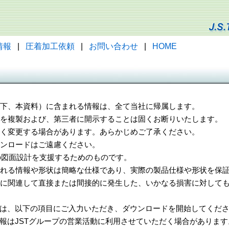
情報
|
圧着加工依頼
|
お問い合わせ
|
HOME
（以下、本資料）に含まれる情報は、全て当社に帰属します。
一部を複製および、第三者に開示することは固くお断りいたします。
告なく変更する場合があります。あらかじめご了承ください。
ウンロードはご遠慮ください。
様の図面設計を支援するためのものです。
れる情報や形状は簡略な仕様であり、実際の製品仕様や形状を保証
に関連して直接または間接的に発生した、いかなる損害に対しても
は、以下の項目にご入力いただき、ダウンロードを開始してくだ
報はJSTグループの営業活動に利用させていただく場合があります