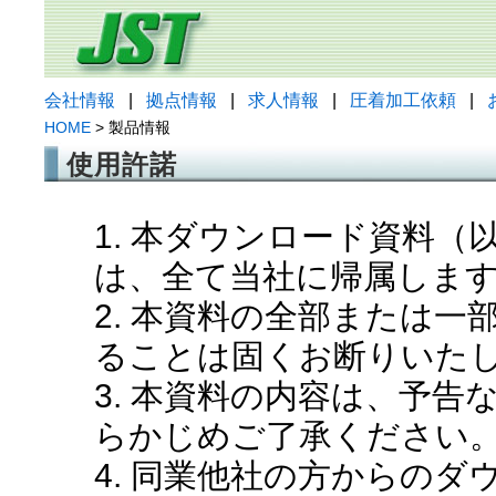
会社情報
|
拠点情報
|
求人情報
|
圧着加工依頼
|
HOME
> 製品情報
使用許諾
1. 本ダウンロード資料
は、全て当社に帰属しま
2. 本資料の全部または
ることは固くお断りいた
3. 本資料の内容は、予
らかじめご了承ください
4. 同業他社の方からの