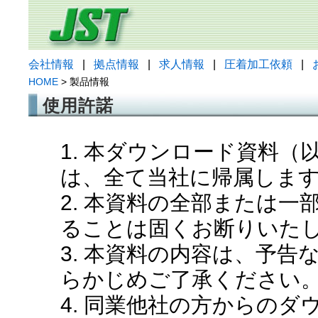
会社情報
|
拠点情報
|
求人情報
|
圧着加工依頼
|
HOME
> 製品情報
使用許諾
1. 本ダウンロード資料
は、全て当社に帰属しま
2. 本資料の全部または
ることは固くお断りいた
3. 本資料の内容は、予
らかじめご了承ください
4. 同業他社の方からの