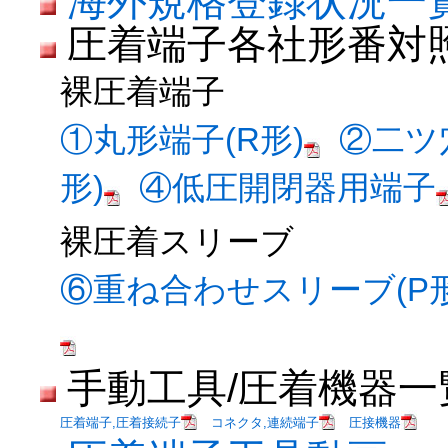
海外規格登録状況一
圧着端子各社形番対
裸圧着端子
①丸形端子(R形)
②二ツ
形)
④低圧開閉器用端子
裸圧着スリーブ
⑥重ね合わせスリーブ(P形
手動工具/圧着機器一
圧着端子,圧着接続子
コネクタ,連続端子
圧接機器