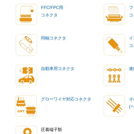
FFC/FPC用
フ
コネクタ
コ
同軸コネクタ
イ
コ
自動車用コネクタ
連
グローワイヤ対応コネクタ
そ
(
圧着端子類