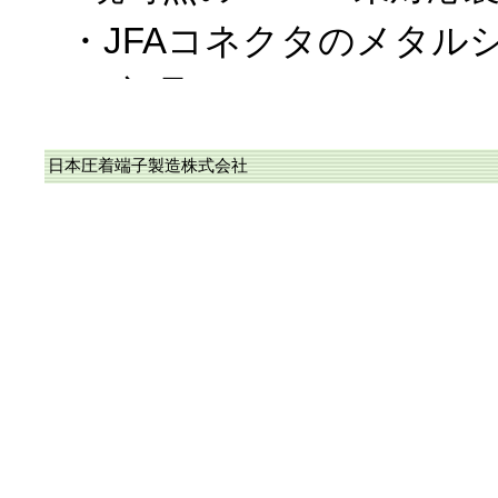
・JFAコネクタのメタル
ー部品
・WPKコネクタを構成す
日本圧着端子製造株式会社
なお、上記以外は、RoH
に完了しており、また、
カタログに於ける〝RoHS
応品〟に順次変更中です
2018/10/19、RoHS2
当社のコネクタ/圧着端子