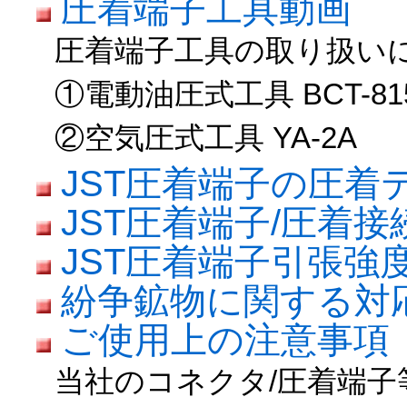
圧着端子工具動画
圧着端子工具の取り扱い
①電動油圧式工具 BCT-81
②空気圧式工具 YA-2A
JST圧着端子の圧着
JST圧着端子/圧着
JST圧着端子引張強
紛争鉱物に関する対
ご使用上の注意事項
当社のコネクタ/圧着端