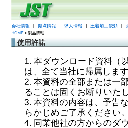
会社情報
|
拠点情報
|
求人情報
|
圧着加工依頼
|
HOME
> 製品情報
使用許諾
1. 本ダウンロード資料
は、全て当社に帰属しま
2. 本資料の全部または
ることは固くお断りいた
3. 本資料の内容は、予
らかじめご了承ください
4. 同業他社の方からの