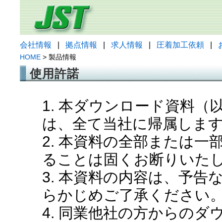
会社情報
|
拠点情報
|
求人情報
|
圧着加工依頼
|
HOME
> 製品情報
使用許諾
1. 本ダウンロード資料
は、全て当社に帰属しま
2. 本資料の全部または
ることは固くお断りいた
3. 本資料の内容は、予
らかじめご了承ください
4. 同業他社の方からの