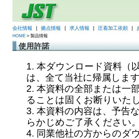
会社情報
|
拠点情報
|
求人情報
|
圧着加工依頼
|
HOME
> 製品情報
使用許諾
1. 本ダウンロード資料
は、全て当社に帰属しま
2. 本資料の全部または
ることは固くお断りいた
3. 本資料の内容は、予
らかじめご了承ください
4. 同業他社の方からの