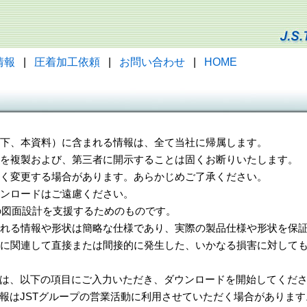
情報
|
圧着加工依頼
|
お問い合わせ
|
HOME
（以下、本資料）に含まれる情報は、全て当社に帰属します。
一部を複製および、第三者に開示することは固くお断りいたします。
告なく変更する場合があります。あらかじめご了承ください。
ウンロードはご遠慮ください。
様の図面設計を支援するためのものです。
れる情報や形状は簡略な仕様であり、実際の製品仕様や形状を保証
に関連して直接または間接的に発生した、いかなる損害に対しても
は、以下の項目にご入力いただき、ダウンロードを開始してくだ
報はJSTグループの営業活動に利用させていただく場合があります