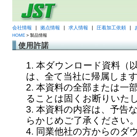
会社情報
|
拠点情報
|
求人情報
|
圧着加工依頼
|
HOME
> 製品情報
使用許諾
1. 本ダウンロード資料
は、全て当社に帰属しま
2. 本資料の全部または
ることは固くお断りいた
3. 本資料の内容は、予
らかじめご了承ください
4. 同業他社の方からの