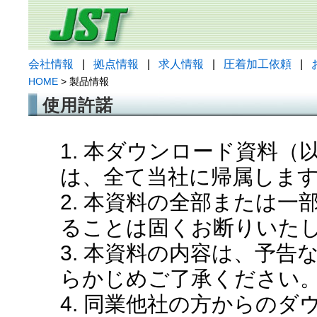
会社情報
|
拠点情報
|
求人情報
|
圧着加工依頼
|
HOME
> 製品情報
使用許諾
1. 本ダウンロード資料
は、全て当社に帰属しま
2. 本資料の全部または
ることは固くお断りいた
3. 本資料の内容は、予
らかじめご了承ください
4. 同業他社の方からの