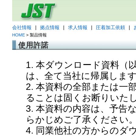
会社情報
|
拠点情報
|
求人情報
|
圧着加工依頼
|
HOME
> 製品情報
使用許諾
1. 本ダウンロード資料
は、全て当社に帰属しま
2. 本資料の全部または
ることは固くお断りいた
3. 本資料の内容は、予
らかじめご了承ください
4. 同業他社の方からの