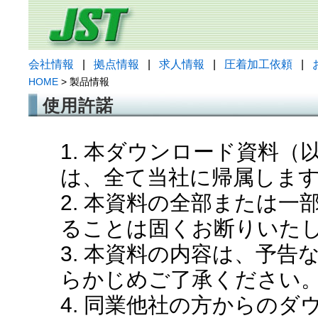
会社情報
|
拠点情報
|
求人情報
|
圧着加工依頼
|
HOME
> 製品情報
使用許諾
1. 本ダウンロード資料
は、全て当社に帰属しま
2. 本資料の全部または
ることは固くお断りいた
3. 本資料の内容は、予
らかじめご了承ください
4. 同業他社の方からの