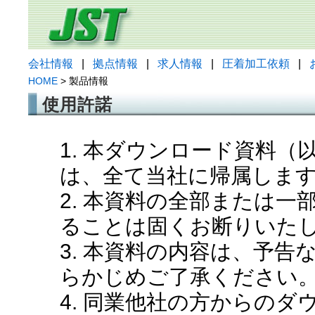
会社情報
|
拠点情報
|
求人情報
|
圧着加工依頼
|
HOME
> 製品情報
使用許諾
1. 本ダウンロード資料
は、全て当社に帰属しま
2. 本資料の全部または
ることは固くお断りいた
3. 本資料の内容は、予
らかじめご了承ください
4. 同業他社の方からの