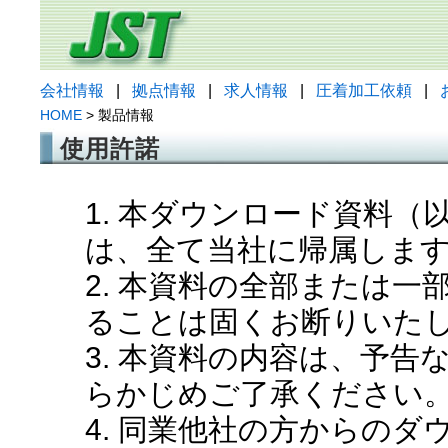
会社情報
|
拠点情報
|
求人情報
|
圧着加工依頼
|
HOME
> 製品情報
使用許諾
1. 本ダウンロード資料
は、全て当社に帰属しま
2. 本資料の全部または
ることは固くお断りいた
3. 本資料の内容は、予
らかじめご了承ください
4. 同業他社の方からの