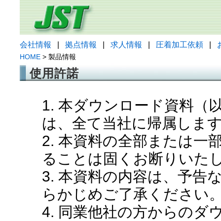
会社情報
|
拠点情報
|
求人情報
|
圧着加工依頼
|
HOME
> 製品情報
使用許諾
1. 本ダウンロード資料
は、全て当社に帰属しま
2. 本資料の全部または
ることは固くお断りいた
3. 本資料の内容は、予
らかじめご了承ください
4. 同業他社の方からの