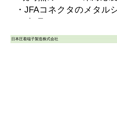
・JFAコネクタのメタル
ー部品
・WPKコネクタを構成す
日本圧着端子製造株式会社
なお、上記以外は、RoH
に完了しており、また、
カタログに於ける〝RoHS
応品〟に順次変更中です
2018/10/19、RoHS2
当社のコネクタ/圧着端子