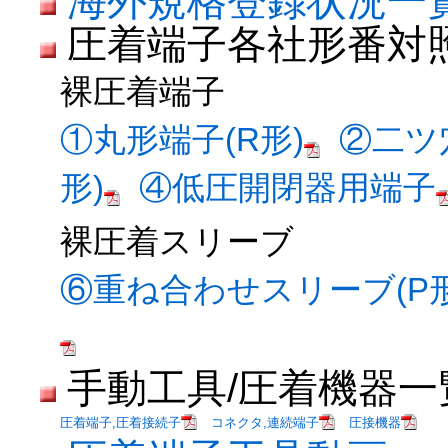
海外規格登録状況一
圧着端子各社形番対
裸圧着端子
①丸形端子(R形)
②二ツ
形)
④低圧開閉器用端子
裸圧着スリーブ
⑥重ね合わせスリーブ(P形
手動工具/圧着機器一
圧着端子,圧着接続子
コネクタ,連続端子
圧接機器