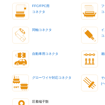
FFC/FPC用
フ
コネクタ
コ
同軸コネクタ
イ
コ
自動車用コネクタ
連
グローワイヤ対応コネクタ
そ
(
圧着端子類