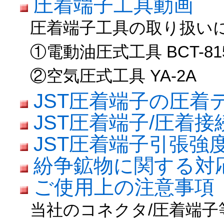
圧着端子工具動画
圧着端子工具の取り扱い
①電動油圧式工具 BCT-81
②空気圧式工具 YA-2A
JST圧着端子の圧着
JST圧着端子/圧着
JST圧着端子引張強
紛争鉱物に関する対
ご使用上の注意事項
当社のコネクタ/圧着端