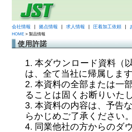
会社情報
|
拠点情報
|
求人情報
|
圧着加工依頼
|
HOME
> 製品情報
使用許諾
1. 本ダウンロード資料
は、全て当社に帰属しま
2. 本資料の全部または
ることは固くお断りいた
3. 本資料の内容は、予
らかじめご了承ください
4. 同業他社の方からの