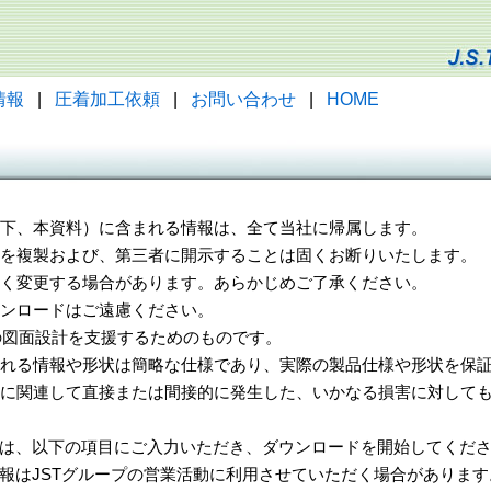
情報
|
圧着加工依頼
|
お問い合わせ
|
HOME
（以下、本資料）に含まれる情報は、全て当社に帰属します。
一部を複製および、第三者に開示することは固くお断りいたします。
告なく変更する場合があります。あらかじめご了承ください。
ウンロードはご遠慮ください。
様の図面設計を支援するためのものです。
れる情報や形状は簡略な仕様であり、実際の製品仕様や形状を保証
に関連して直接または間接的に発生した、いかなる損害に対しても
は、以下の項目にご入力いただき、ダウンロードを開始してくだ
報はJSTグループの営業活動に利用させていただく場合があります