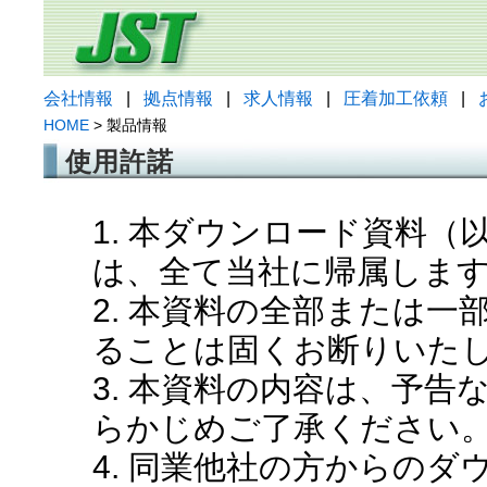
会社情報
|
拠点情報
|
求人情報
|
圧着加工依頼
|
HOME
> 製品情報
使用許諾
1. 本ダウンロード資料
は、全て当社に帰属しま
2. 本資料の全部または
ることは固くお断りいた
3. 本資料の内容は、予
らかじめご了承ください
4. 同業他社の方からの