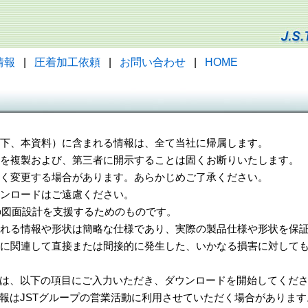
情報
|
圧着加工依頼
|
お問い合わせ
|
HOME
（以下、本資料）に含まれる情報は、全て当社に帰属します。
一部を複製および、第三者に開示することは固くお断りいたします。
告なく変更する場合があります。あらかじめご了承ください。
ウンロードはご遠慮ください。
様の図面設計を支援するためのものです。
れる情報や形状は簡略な仕様であり、実際の製品仕様や形状を保証
に関連して直接または間接的に発生した、いかなる損害に対しても
は、以下の項目にご入力いただき、ダウンロードを開始してくだ
報はJSTグループの営業活動に利用させていただく場合があります