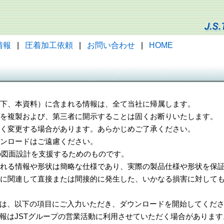
情報
|
圧着加工依頼
|
お問い合わせ
|
HOME
（以下、本資料）に含まれる情報は、全て当社に帰属します。
一部を複製および、第三者に開示することは固くお断りいたします。
告なく変更する場合があります。あらかじめご了承ください。
ウンロードはご遠慮ください。
様の図面設計を支援するためのものです。
れる情報や形状は簡略な仕様であり、実際の製品仕様や形状を保証
に関連して直接または間接的に発生した、いかなる損害に対しても
は、以下の項目にご入力いただき、ダウンロードを開始してくだ
報はJSTグループの営業活動に利用させていただく場合があります