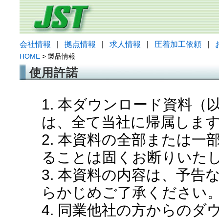
会社情報
|
拠点情報
|
求人情報
|
圧着加工依頼
|
HOME
> 製品情報
使用許諾
1. 本ダウンロード資料
は、全て当社に帰属しま
2. 本資料の全部または
ることは固くお断りいた
3. 本資料の内容は、予
らかじめご了承ください
4. 同業他社の方からの