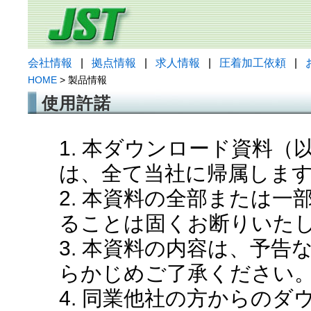
会社情報
|
拠点情報
|
求人情報
|
圧着加工依頼
|
HOME
> 製品情報
使用許諾
1. 本ダウンロード資料
は、全て当社に帰属しま
2. 本資料の全部または
ることは固くお断りいた
3. 本資料の内容は、予
らかじめご了承ください
4. 同業他社の方からの