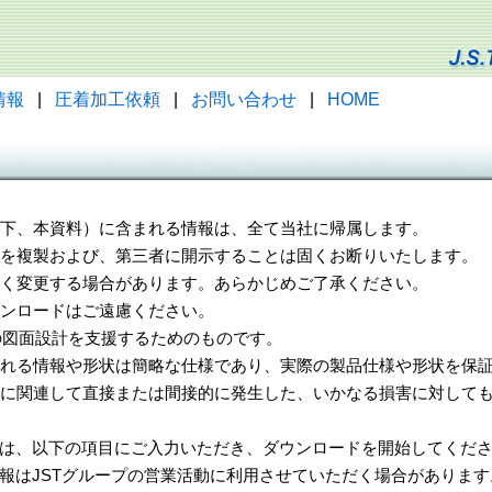
情報
|
圧着加工依頼
|
お問い合わせ
|
HOME
（以下、本資料）に含まれる情報は、全て当社に帰属します。
一部を複製および、第三者に開示することは固くお断りいたします。
告なく変更する場合があります。あらかじめご了承ください。
ウンロードはご遠慮ください。
様の図面設計を支援するためのものです。
れる情報や形状は簡略な仕様であり、実際の製品仕様や形状を保証
に関連して直接または間接的に発生した、いかなる損害に対しても
は、以下の項目にご入力いただき、ダウンロードを開始してくだ
報はJSTグループの営業活動に利用させていただく場合があります